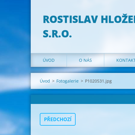
ROSTISLAV HLOŽE
S.R.O.
ÚVOD
O NÁS
KONTAK
Úvod
>
Fotogalerie
>
P1020531.jpg
PŘEDCHOZÍ